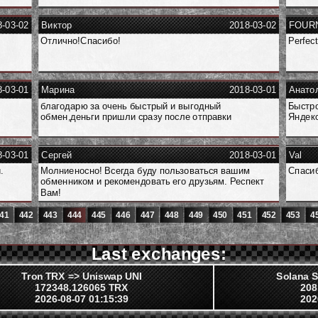
8-03-02
Виктор
2018-03-02
FOUR
Отлично!Спасибо!
Perfect
8-03-01
Марина
2018-03-01
Анато
благодарю за очень быстрый и выгодный
Быстро
обмен,деньги пришли сразу после отправки
Яндекс
8-03-01
Сергей
2018-03-01
Val
.
Молниеносно! Всегда буду пользоваться вашим
Спасиб
обменником и рекомендовать его друзьям. Респект
Вам!
41
442
443
444
445
446
447
448
449
450
451
452
453
4
Last exchanges:
Tron TRX => Uniswap UNI
Solana S
172348.126065 TRX
208
2026-08-07 01:15:39
202