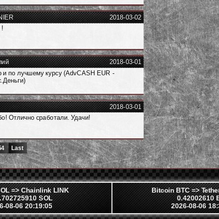
NIER
2018-03-02
 !
лий
2018-03-01
 и по лучшему курсу (AdvCASH EUR -
.Деньги)
2018-03-01
о! Отлично сработали. Удачи!
54
Last
OL => Chainlink LINK
Bitcoin BTC => Tet
.702725910 SOL
0.42002610 
6-08-06 20:19:05
2026-08-06 18: