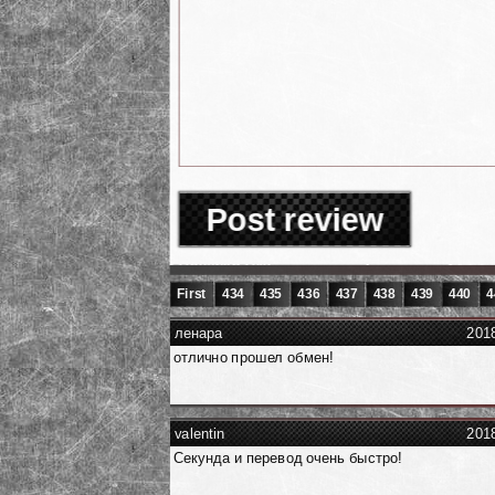
Post review
First
434
435
436
437
438
439
440
4
ленара
201
отлично прошел обмен!
valentin
201
Секунда и перевод очень быстро!