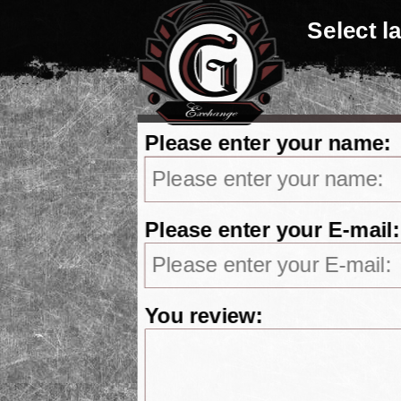
Select 
Please enter your name:
Please enter your E-mail:
You review: