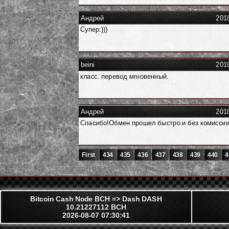
Андрей
201
Супер:)))
beini
201
класс. перевод мгновенный.
Андрей
201
Спасибо!Обмен прошел быстро и без комиссии
First
434
435
436
437
438
439
440
4
Bitcoin Cash Node BCH => Dash DASH
10.21227112 BCH
2026-08-07 07:30:41