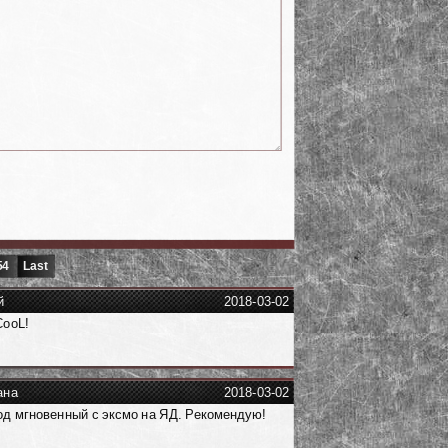
54
Last
й
2018-03-02
ooL!
ана
2018-03-02
д мгновенный с эксмо на ЯД. Рекомендую!