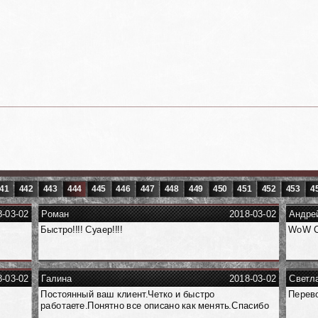
41
442
443
444
445
446
447
448
449
450
451
452
453
4
8-03-02
Роман
2018-03-02
Андре
Быстро!!!! Суаер!!!!
WoW C
8-03-02
Галина
2018-03-02
Светл
Постоянный ваш клиент.Четко и быстро
Перево
работаете.Понятно все описано как менять.Спасибо