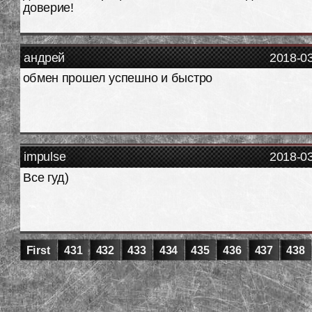
доверие!
андрей
2018-0
обмен прошел успешно и быстро
impulse
2018-0
Все гуд)
First
431
432
433
434
435
436
437
438