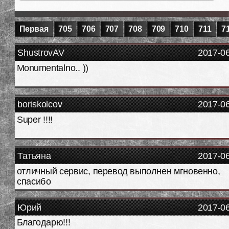
Первая
705
706
707
708
709
710
711
7
ShustrovAV
2017-0
Monumentalno.. ))
boriskolcov
2017-0
Super !!!!
Татьяна
2017-0
отличный сервис, перевод выполнен мгновенно,
спасибо
Юрий
2017-0
Благодарю!!!