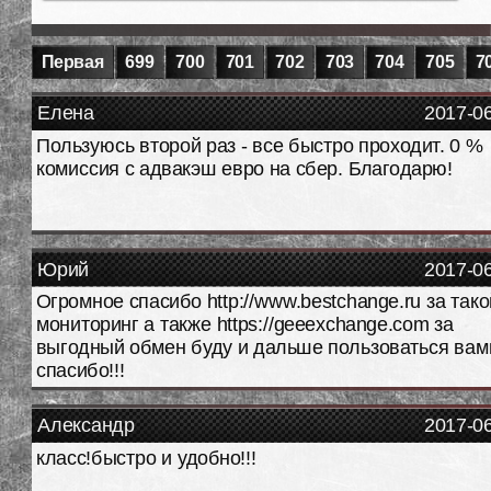
Первая
699
700
701
702
703
704
705
7
Елена
2017-0
Пользуюсь второй раз - все быстро проходит. 0 %
комиссия с адвакэш евро на сбер. Благодарю!
Юрий
2017-0
Огромное спасибо http://www.bestchange.ru за тако
мониторинг а также https://geeexchange.com за
выгодный обмен буду и дальше пользоваться вам
спасибо!!!
Александр
2017-0
класс!быстро и удобно!!!