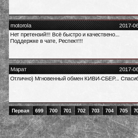
motorola
2017-0
Нет претензий!!! Всё быстро и качествено...
Поддержке в чате, Респект!!!
Марат
2017-0
Отлично) Мгновенный обмен КИВИ-СБЕР... Спасиб
Первая
699
700
701
702
703
704
705
7