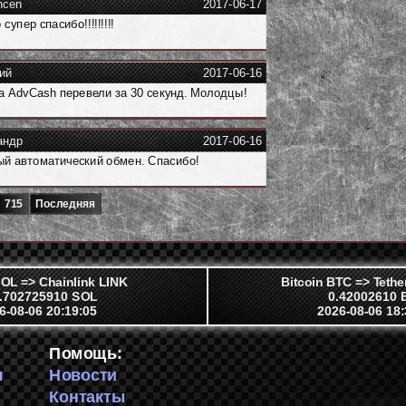
ncen
2017-06-17
супер спасибо!!!!!!!!!
ий
2017-06-16
а AdvCash перевели за 30 секунд. Молодцы!
андр
2017-06-16
й автоматический обмен. Спасибо!
715
Последняя
OL => Chainlink LINK
Bitcoin BTC => Tet
.702725910 SOL
0.42002610 
6-08-06 20:19:05
2026-08-06 18:
Помощь:
я
Новости
й
Контакты