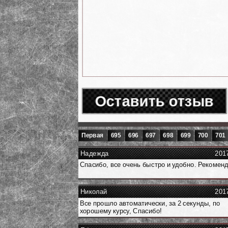
Оставить отзыв
Первая
695
696
697
698
699
700
701
Надежда
201
Спасибо, все очень быстро и удобно. Рекоменд
Николай
201
Все прошло автоматически, за 2 секунды, по
хорошему курсу, Спасибо!