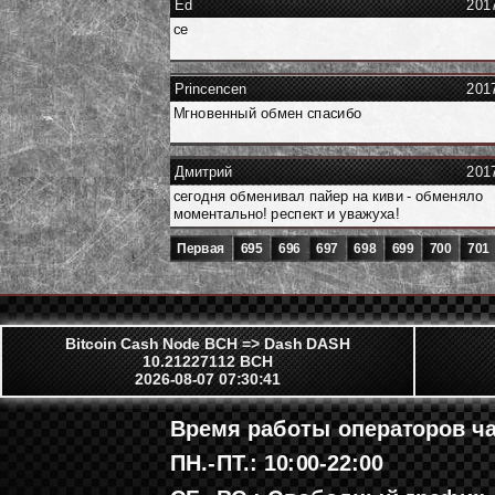
Ed
201
ce
Princencen
201
Мгновенный обмен спасибо
Дмитрий
201
сегодня обменивал пайер на киви - обменяло
моментально! респект и уважуха!
Первая
695
696
697
698
699
700
701
Bitcoin Cash Node BCH => Dash DASH
10.21227112 BCH
2026-08-07 07:30:41
Время работы операторов ча
ПН.-ПТ.: 10:00-22:00