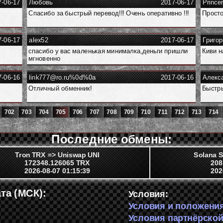
7-06-17
Любовь
2017-06-17
Prince
Спасибо за быстрый перевод!!! Очень оперативно !!!
Просто 
7-06-17
alex52
2017-06-17
Григор
спасибо у вас маленькая минималка,деньги пришли
Киви н
мгновенно
7-06-16
link777@ro.ru%0d%0a
2017-06-16
Алекс
Отличный обменник!
Быстры
702
703
704
705
706
707
708
709
710
711
712
713
714
Последние обмены:
Tron TRX => Uniswap UNI
Solana S
172348.126065 TRX
208
2026-08-07 01:15:39
202
та (МСК):
Условия:
Условия и положени
Условия партнёрско