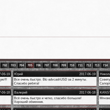
702
703
704
705
706
707
708
709
710
711
712
713
714
7-06-19
Юрий
2017-06-19
Никол
ую!!!
Все очень быстро. Btc-advcashUSD за 2 минуты.
Совету
Спасибо ребята!
Сапорт
7-06-18
Валерий
2017-06-18
KANST
Всё очень быстро и четко, спасибо большое!
Мгнове
Хороший обменник.