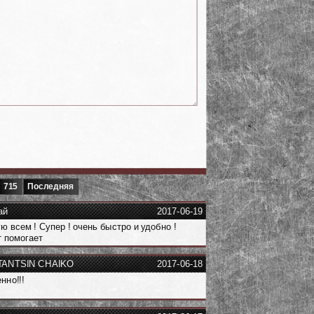
715
Последняя
ай
2017-06-19
ю всем ! Супер ! очень быстро и удобно !
 помогает
ANTSIN CHAIKO
2017-06-18
нно!!!