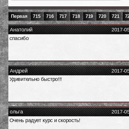
Первая
715
716
717
718
719
720
721
7
Анатолий
2017-0
спасибо
Андрей
2017-0
Удивительно быстро!!!
ольга
2017-0
Очень радует курс и скорость!