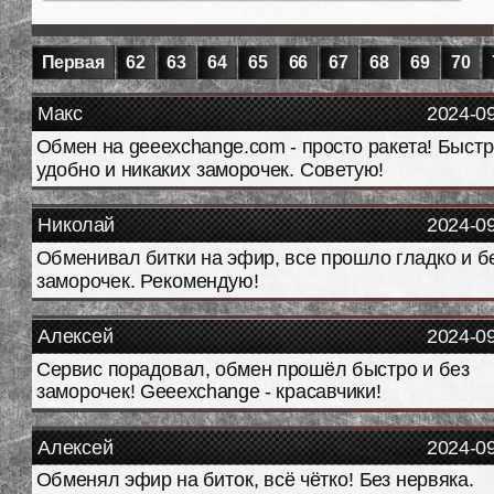
Первая
62
63
64
65
66
67
68
69
70
Макс
2024-0
Обмен на geeexchange.com - просто ракета! Быстр
удобно и никаких заморочек. Советую!
Николай
2024-0
Обменивал битки на эфир, все прошло гладко и б
заморочек. Рекомендую!
Алексей
2024-0
Сервис порадовал, обмен прошёл быстро и без
заморочек! Geeexchange - красавчики!
Алексей
2024-0
Обменял эфир на биток, всё чётко! Без нервяка.