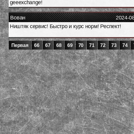
geeexchange!
Вован
2024-0
Ништяк сервис! Быстро и курс норм! Респект!
Первая
66
67
68
69
70
71
72
73
74