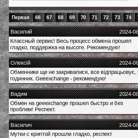
Первая
66
67
68
69
70
71
72
73
74
Василий
2024-0
Классный сервис! Весь процесс обмена прошел
гладко, поддержка на высоте. Рекомендую!
Олексій
2024-0
Обменники ще не закривалися, все відпрацьовує, 
годинник. Geeexchange - рекомендую!
Вадим
2024-0
Обмен на geeexchange прошел быстро и без
проблем! Респект.
Василич
2024-0
Мутки с криптой прошли гладко, респект