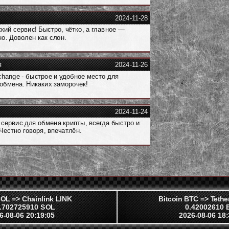
2024-11-28
кий сервис! Быстро, чётко, а главное —
о. Доволен как слон.
я
2024-11-26
hange - быстрое и удобное место для
обмена. Никаких заморочек!
2024-11-24
 сервис для обмена крипты, всегда быстро и
 Честно говоря, впечатлён.
OL => Chainlink LINK
Bitcoin BTC => Tet
.702725910 SOL
0.42002610 
6-08-06 20:19:05
2026-08-06 18: