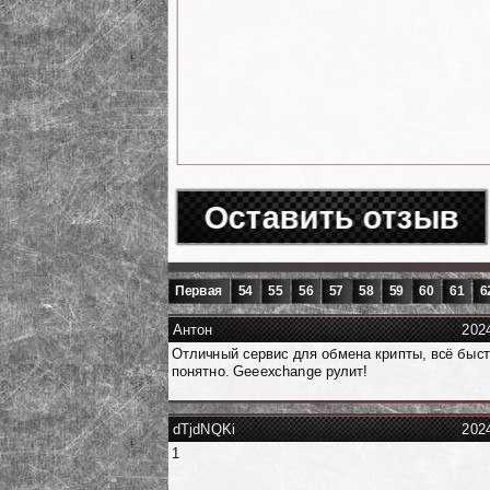
Оставить отзыв
Первая
54
55
56
57
58
59
60
61
6
Антон
202
Отличный сервис для обмена крипты, всё быст
понятно. Geeexchange рулит!
dTjdNQKi
202
1