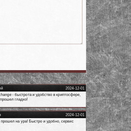
ей
2024-12-01
hange - быстрота и удобство в криптосфере,
прошел гладко!
я
2024-12-01
прошел на ура! Быстро и удобно, сервис