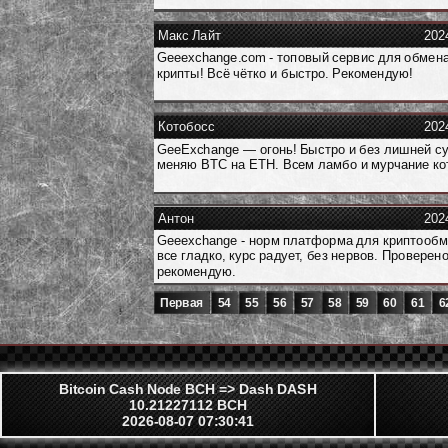
Макс Лайт
202
Geeexchange.com - топовый сервис для обмен
крипты! Всё чётко и быстро. Рекомендую!
Котобосс
202
GeeExchange — огонь! Быстро и без лишней с
меняю BTC на ETH. Всем ламбо и мурчание ко
Антон
202
Geeexchange - норм платформа для криптообм
все гладко, курс радует, без нервов. Проверено
рекомендую.
Первая
54
55
56
57
58
59
60
61
6
Bitcoin Cash Node BCH => Dash DASH
10.21227112 BCH
2026-08-07 07:30:41