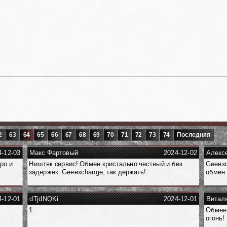
2
63
64
65
66
67
68
69
70
71
72
73
74
Последняя
4-12-03
Макс Фартовый
2024-12-02
Алекс
ро и
Ништяк сервис! Обмен кристально честный и без
Geeexc
задержек. Geeexchange, так держать!
обмен 
4-12-01
dTjdNQKi
2024-12-01
Витал
1
Обмен 
огонь!