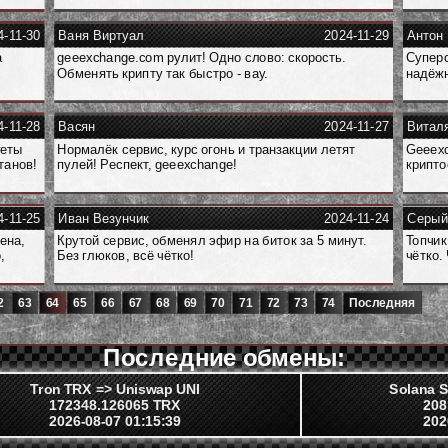
4-11-30
Ваня Виртуал
2024-11-29
Антон
а
geeexchange.com рулит! Одно слово: скорость.
Суперс
Обменять крипту так быстро - вау.
надёжн
4-11-28
Васян
2024-11-27
Витал
уеты
Нормалёк сервис, курс огонь и транзакции летят
Geeexc
танов!
пулей! Респект, geeexchange!
крипто
4-11-25
Иван Везунчик
2024-11-24
Серый
ена,
Крутой сервис, обменял эфир на биток за 5 минут.
Топчик
,
Без глюков, всё чётко!
чётко.
2
63
64
65
66
67
68
69
70
71
72
73
74
Последняя
Последние обмены:
Tron TRX => Uniswap UNI
Solana S
172348.126065 TRX
208
2026-08-07 01:15:39
202