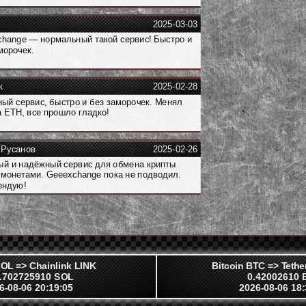
2025-03-03
hange — нормальный такой сервис! Быстро и
морочек.
к
2025-02-28
ый сервис, быстро и без заморочек. Менял
 ETH, все прошло гладко!
 Русанов
2025-02-26
й и надёжный сервис для обмена крипты
монетами. Geeexchange пока не подводил.
ендую!
OL => Chainlink LINK
Bitcoin BTC => Tet
.702725910 SOL
0.42002610 
6-08-06 20:19:05
2026-08-06 18: