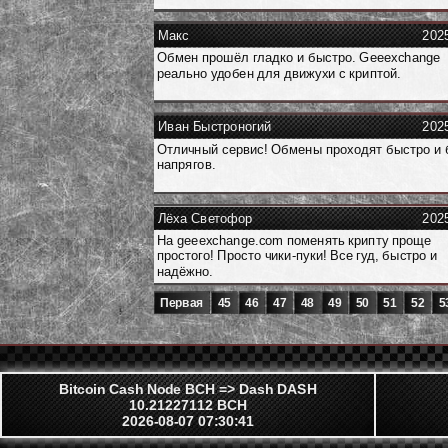
Макс
202
Обмен прошёл гладко и быстро. Geeexchange
реально удобен для движухи с криптой.
Иван Быстроногий
202
Отличный сервис! Обмены проходят быстро и 
напрягов.
Лёха Светофор
202
На geeexchange.com поменять крипту проще
простого! Просто чики-пуки! Все гуд, быстро и
надёжно.
Первая
45
46
47
48
49
50
51
52
5
Bitcoin Cash Node BCH => Dash DASH
10.21227112 BCH
2026-08-07 07:30:41