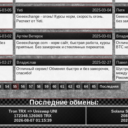
5-03-05
Yeti
2025-03-04
Петя
Geeexchange - огонь! Курсы норм, скорость огонь.
Geeexc
Респект от Yeti.
без за
5-03-02
Артём Ветерок
2025-03-01
Влади
без
Geeexchange.com - норм сайт, быстрая работа, курсы
Отличн
приятные. Без заморочек и стеклянных перекатов.
BTC на
5-02-27
Владислав
2025-02-27
Павел
Отличный сервис! Обменял быстро и без заморочек,
Шустры
спасибо!
между 
Реком
3
54
55
56
57
58
59
60
61
62
63
64
65
Последняя
Последние обмены:
Tron TRX => Uniswap UNI
Solana S
172348.126065 TRX
208
2026-08-07 01:15:39
202