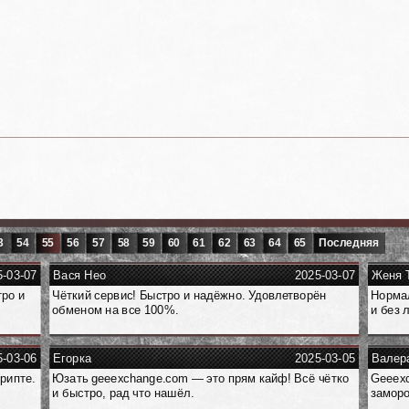
3
54
55
56
57
58
59
60
61
62
63
64
65
Последняя
5-03-07
Вася Нео
2025-03-07
Женя Т
тро и
Чёткий сервис! Быстро и надёжно. Удовлетворён
Нормал
обменом на все 100%.
и без 
5-03-06
Егорка
2025-03-05
Валер
крипте.
Юзать geeexchange.com — это прям кайф! Всё чётко
Geeexc
и быстро, рад что нашёл.
заморо