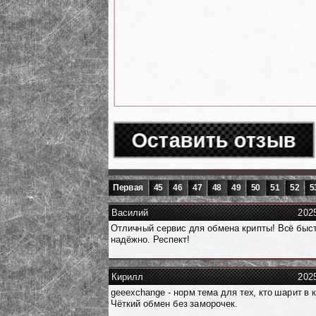
Оставить отзыв
Первая
45
46
47
48
49
50
51
52
5
Василий
202
Отличный сервис для обмена крипты! Всё быс
надёжно. Респект!
Кирилл
202
geeexchange - норм тема для тех, кто шарит в 
Чёткий обмен без заморочек.