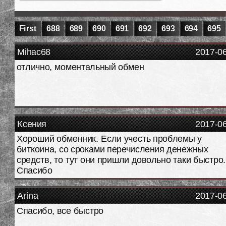
First
688
689
690
691
692
693
694
695
Mihac68
2017-0
отлично, моментальный обмен
Ксения
2017-0
Хороший обменник. Если учесть проблемы у
биткоина, со сроками перечисления денежных
средств, то тут они пришли довольно таки быстро.
Спасибо
Arina
2017-0
Спасибо, все быстро