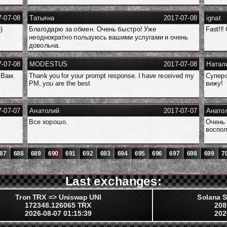
7-07-08
Татьяна
2017-07-08
ignat
)
Благодарю за обмен. Очень быстро! Уже
Fast!!!
неоднократно пользуюсь вашими услугами и очень
довольна.
7-07-08
MODESTUS
2017-07-08
Натал
 Вам.
Thank you for your prompt response. I have received my
Суперо
PM, you are the best
вижу!
7-07-07
Анатолий
2017-07-07
Анато
Все хорошо.
Очень 
воспол
87
688
689
690
691
692
693
694
695
696
697
698
699
7
Last exchanges:
Tron TRX => Uniswap UNI
Solana S
172348.126065 TRX
208
2026-08-07 01:15:39
202