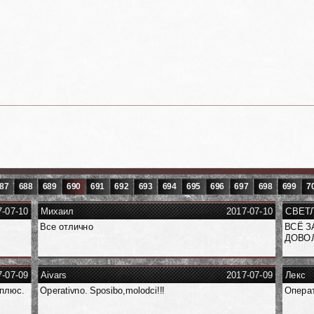
87
688
689
690
691
692
693
694
695
696
697
698
699
7
7-07-10
Михаил
2017-07-10
СВЕТ
Все отлично
ВСЁ З
ДОВОЛ
7-07-09
Aivars
2017-07-09
Лекс
плюс.
Operativno. Sposibo,molodci!!!
Операт