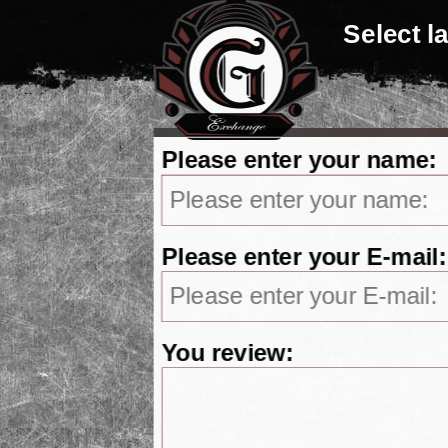
Select 
Please enter your name:
Please enter your E-mail:
You review: