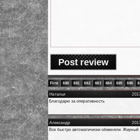
Post review
First
680
681
682
683
684
685
686
6
Наталья
201
Благодарю за оперативность
Александр
201
Все быстро автоматически обменяли. Жирный 