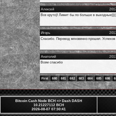
Алексей
201
Все круто)! Лимит бы по больше в выходные))))
Игорь
201
Спасибо. Перевод мгновенно прошел. Успехов
Анатолий
201
Всем спасибо
First
680
681
682
683
684
685
686
6
Bitcoin Cash Node BCH => Dash DASH
10.21227112 BCH
2026-08-07 07:30:41