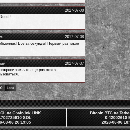
2017-07-08
 Good!!!
ия
2017-07-08
бменник! Все за секунды! Первый раз такое
лий
2017-07-07
понравилось.что еще раз охота
ьзоваться.
00
Last
OL => Chainlink LINK
Bitcoin BTC => Tet
.702725910 SOL
0.42002610 
6-08-06 20:19:05
2026-08-06 18: