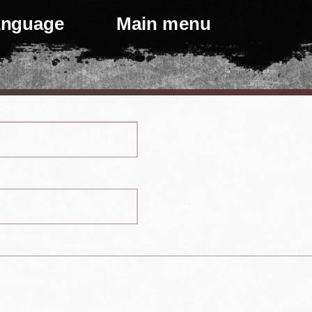
language
Main menu