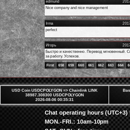
edmund
201
Nice company and nice management
Irma
201
perfect
Игорь
201
Быстро и качественно. Перевод мгновенный. 
за работу. Успехов.
First
658
659
660
661
662
663
664
6
USD Coin USDCPOLYGON => Chainlink LINK
Bas
38987.308300 USDCPOLYGON
2026-08-06 00:35:31
Chat operating hours (UTC+3)
MON.-FRI.: 10am-10pm