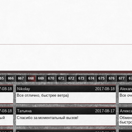
65
666
667
668
669
670
671
672
673
674
675
676
677
6
7-08-18
Nikolay
2017-08-18
Alexan
Все отлично, быстрее ветра)
Все оч
7-08-18
Татьяна
2017-08-17
Алекс
ный
Спасибо за моментальный вызов!
Обменн
быстро