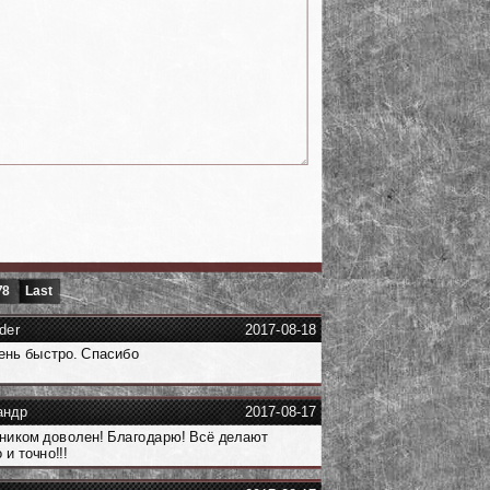
78
Last
der
2017-08-18
ень быстро. Спасибо
андр
2017-08-17
иком доволен! Благодарю! Всё делают
 и точно!!!