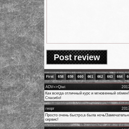
Post review
First
658
659
660
661
662
663
664
6
ADV=>Qiwi
201
Как всегда отличный курс и мгновенный обмен!
Спасибо!
георг
201
Просто очень быстро,а была ночь!Замечатель
сервис!