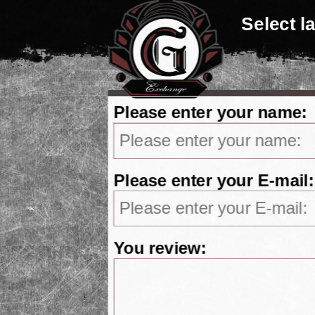
Select 
Please enter your name:
Please enter your E-mail:
You review: