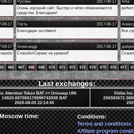
7-08-17
Руслан
2017-08-17
Irma
Очень хороший сайт. Быстро и четко обмениваются
perfect
средства. Благодарю!
7-08-17
Гость
2017-08-17
Алекс
Благодарю за обмен!
Все су
7-08-17
Александр
2017-08-17
добро
Спасибо
Спасибо!Сервис на уровне!!
Спасиб
65
666
667
668
669
670
671
672
673
674
675
676
677
6
Last exchanges:
ic Attention Token BAT => Uniswap UNI
Shiba In
14920.697069179999743938 BAT
206583672.38
2026-08-05 22:14:45
202
 Moscow time:
Conditions:
Terms and conditions
Affilate program condi