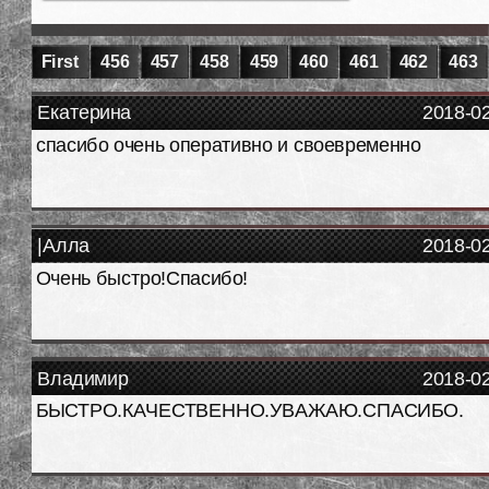
First
456
457
458
459
460
461
462
463
Екатерина
2018-0
спасибо очень оперативно и своевременно
|Алла
2018-0
Очень быстро!Спасибо!
Владимир
2018-0
БЫСТРО.КАЧЕСТВЕННО.УВАЖАЮ.СПАСИБО.