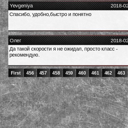
Yevgeniya
2018-0
Спасибо, удобно,быстро и понятно
Олег
2018-0
Да такой скорости я не ожидал, просто класс -
рекомендую.
First
456
457
458
459
460
461
462
463