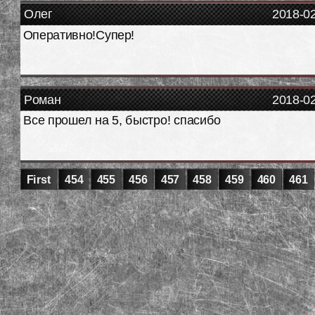
Олег
2018-0
Оперативно!Супер!
Роман
2018-0
Все прошел на 5, быстро! спасибо
First
454
455
456
457
458
459
460
461