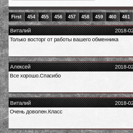
First
454
455
456
457
458
459
460
461
Виталий
2018-0
Только восторг от работы вашего обменника
Алексей
2018-0
Все хорошо.Спасибо
Виталий
2018-0
Очень доволен.Класс