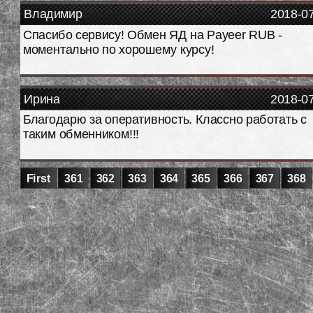
Владимир
2018-0
Спасибо сервису! Обмен ЯД на Payeer RUB -
моментально по хорошему курсу!
Ирина
2018-0
Благодарю за оперативность. Классно работать с
таким обменником!!!
First
361
362
363
364
365
366
367
368