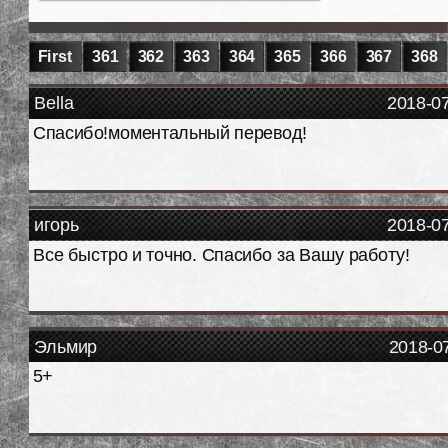
First
361
362
363
364
365
366
367
368
Bella
2018-0
Спасибо!моментальный перевод!
игорь
2018-0
Все быстро и точно. Спасибо за Вашу работу!
Эльмир
2018-0
5+