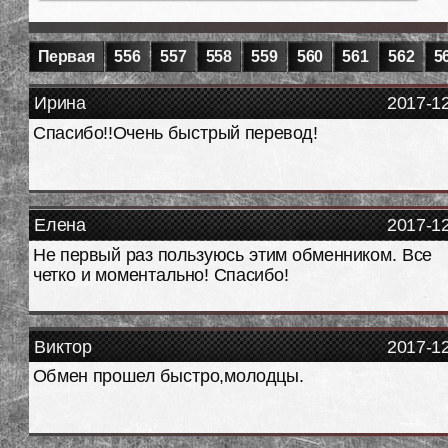
Первая
556
557
558
559
560
561
562
5
Ирина
2017-1
Спасибо!!Очень быстрый перевод!
Елена
2017-1
Не первый раз пользуюсь этим обменником. Все
четко и моментально! Спасибо!
Виктор
2017-1
Обмен прошел быстро,молодцы.