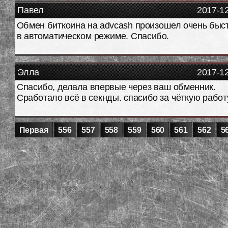
Павел
2017-1
Обмен биткоина на advcash произошел очень быс
в автоматическом режиме. Спасибо.
Элла
2017-1
Спасибо, делала впервые через ваш обменник.
Сработало всё в секнды. спасибо за чёткую работ
Первая
556
557
558
559
560
561
562
5