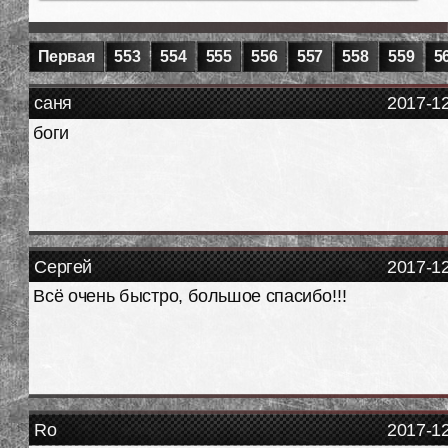
Первая
553
554
555
556
557
558
559
5
саня
2017-1
боги
Сергей
2017-1
Всё очень быстро, большое спасибо!!!
Ro
2017-1