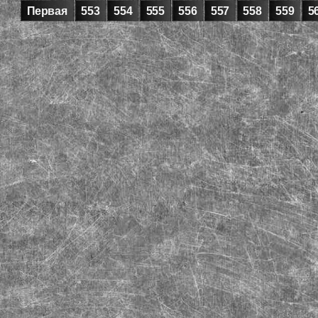
Первая
553
554
555
556
557
558
559
5