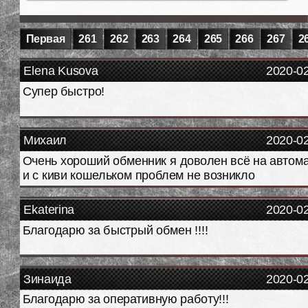
Первая
261
262
263
264
265
266
267
2
Elena Kusova
2020-0
Супер быстро!
Михаил
2020-0
Очень хороший обменник я доволен всё на автом
и с киви кошельком проблем не возникло
Ekaterina
2020-0
Благодарю за быстрый обмен !!!!
Зинаида
2020-0
Благодарю за оперативную работу!!!