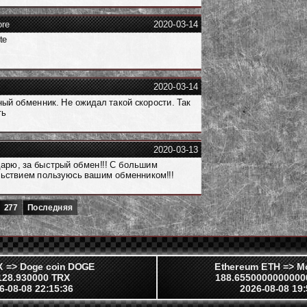
ore
2020-03-14
te
2020-03-14
ый обменник. Не ожидал такой скорости. Так
ть
2020-03-13
арю, за быстрый обмен!!! С большим
ьствием пользуюсь вашим обменником!!!
277
Последняя
X => Doge coin DOGE
Ethereum ETH => M
128.930000 TRX
188.6550000000000
6-08-08 22:15:36
2026-08-08 19: