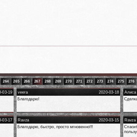
264
265
266
267
268
269
270
271
272
273
274
275
276
0-03-19
veera
2020-03-18
Алиса
Благодарю!
Сделка
0-03-17
Ravza
2020-03-15
Ravza
Благодарю, быстро, просто мгновенно!!!
Спасиб
пользу