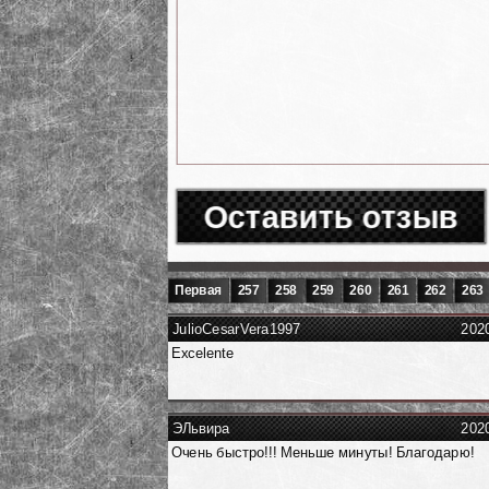
Оставить отзыв
Первая
257
258
259
260
261
262
263
JulioCesarVera1997
202
Excelente
ЭЛьвира
202
Очень быстро!!! Меньше минуты! Благодарю!