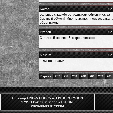
Ravza
202
Большое спасибо сотрудникам обменника, за
быстрый обмен!!!Мне нравиться пользоваться 
обменником!!!
Руслан
202
Отличный сервис. Быстро и четко)))
Maksim
202
отлично, спасибо
Первая
257
258
259
260
261
262
263
Uniswap UNI => USD Coin USDCPOLYGON
1739.112433879799937131 UNI
2026-08-09 01:33:04