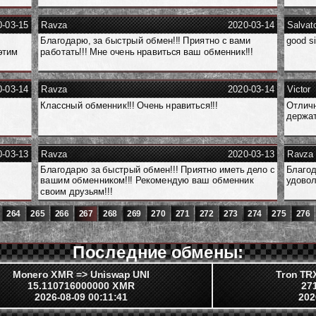
0-03-15
Ravza
2020-03-14
Salvat
Благодарю, за быстрый обмен!!! Приятно с вами
good si
этим
работать!!! Мне очень нравиться ваш обменник!!!
0-03-14
Ravza
2020-03-14
Victor
Классный обменник!!! Очень нравиться!!!
Отличн
держа
0-03-13
Ravza
2020-03-13
Ravza
Благодарю за быстрый обмен!!! Приятно иметь дело с
Благод
вашим обменником!!! Рекомендую ваш обменник
удовол
своим друзьям!!!
264
265
266
267
268
269
270
271
272
273
274
275
276
Последние обмены:
Monero XMR => Uniswap UNI
Tron TR
15.110716000000 XMR
27
2026-08-09 00:11:41
202