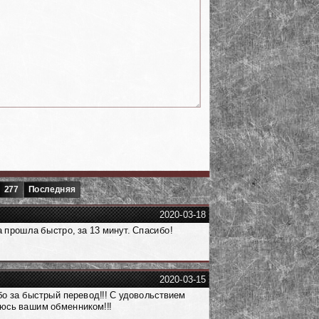
277
Последняя
2020-03-18
 прошла быстро, за 13 минут. Спасибо!
2020-03-15
о за быстрый перевод!!! С удовольствием
юсь вашим обменником!!!