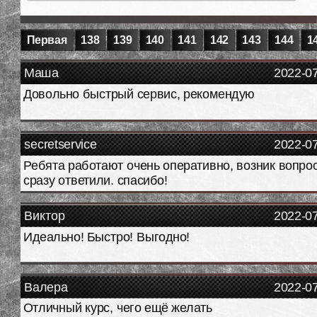
Первая
138
139
140
141
142
143
144
1
Маша
2022-0
Довольно быстрый сервис, рекомендую
secretservice
2022-0
Ребята работают очень оперативно, возник вопрос
сразу ответили. спасибо!
Виктор
2022-0
Идеально! Быстро! Выгодно!
Валера
2022-0
Отличный курс, чего ещё желать