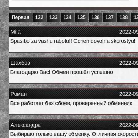
Первая
132
133
134
135
136
137
138
1
Mila
2022-0
Spasibo za vashu rabotu!! Ochen dovolna skorostyu!
Шахбоз
2022-0
Благодарю Вас! Обмен прошёл успешно
Роман
2022-0
Все работает без сбоев, проверенный обменник
Александра
2022-0
Выбираю только вашу обменку. Отличная скорост