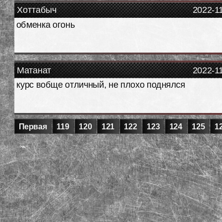
Хоттабыч
2022-1
обменка огонь
Матанат
2022-1
курс вобще отличный, не плохо поднялся
Первая
119
120
121
122
123
124
125
1