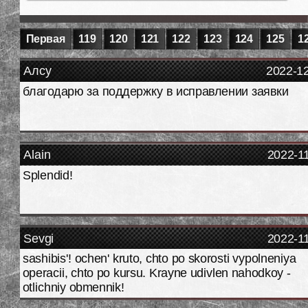
Первая
119
120
121
122
123
124
125
1
Алсу
2022-1
благодарю за поддержку в исправлении заявки
Alain
2022-1
Splendid!
Sevgi
2022-1
sashibis'! ochen' kruto, chto po skorosti vypolneniya
operacii, chto po kursu. Krayne udivlen nahodkoy -
otlichniy obmennik!