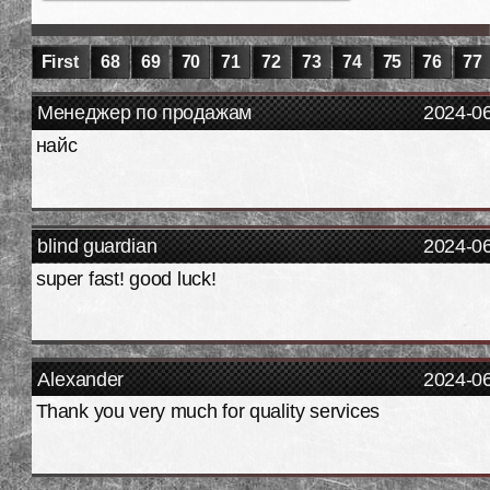
First
68
69
70
71
72
73
74
75
76
77
Менеджер по продажам
2024-0
найс
blind guardian
2024-0
super fast! good luck!
Alexander
2024-0
Thank you very much for quality services