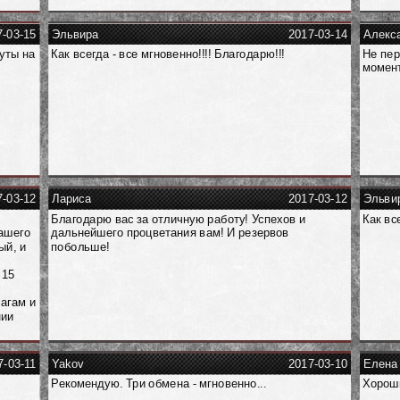
7-03-15
Эльвира
2017-03-14
Алекс
уты на
Как всегда - все мгновенно!!!! Благодарю!!!
Не пер
момент
7-03-12
Лариса
2017-03-12
Эльви
Благодарю вас за отличную работу! Успехов и
Как все
ашего
дальнейшего процветания вам! И резервов
ый, и
побольше!
 15
ё
шагам и
нии
7-03-11
Yakov
2017-03-10
Елена
Рекомендую. Три обмена - мгновенно...
Хороши