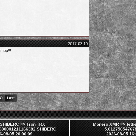
2017-03-10
ппер!!!
49
Last
u SHIBERC => Tron TRX
Monero XMR => Teth
8980001211166382 SHIBERC
5.01275654767
6-08-05 20:00:09
2026-08-05 16: