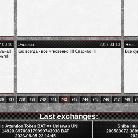
7-03-10
Эльвира
2017-03-10
Яков
льна!!
Как всегда - все мгновенно!!!!! Спасибо!!!!
Все су
ьги!!
36
737
738
739
740
741
742
743
744
745
746
747
748
7
Last exchanges:
ic Attention Token BAT => Uniswap UNI
Shiba In
14920.697069179999743938 BAT
206583672.38
2026-08-05 22:14:45
202