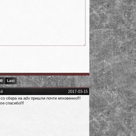
49
Last
ий
2017-03-15
 со сбера на adv пришли почти мгновенно!!!
ое спасибо!!!