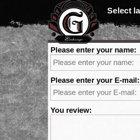
Select 
Please enter your name:
Please enter your E-mail:
You review: