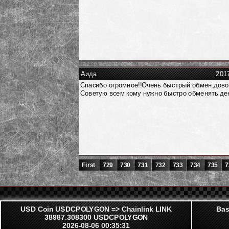
Аида
201
Спасибо огромное!!Очень быстрый обмен,дово
Советую всем кому нужно быстро обменять ден
First
729
730
731
732
733
734
735
7
USD Coin USDCPOLYGON => Chainlink LINK
Bas
38987.308300 USDCPOLYGON
2026-08-06 00:35:31