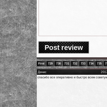
Post review
First
729
730
731
732
733
734
735
7
Денис
201
спасибо все оперативно и быстро всем советую