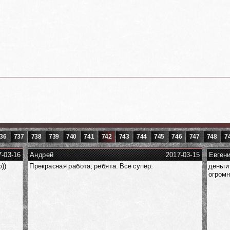
36
737
738
739
740
741
742
743
744
745
746
747
748
7
7-03-16
Андрей
2017-03-15
Евген
))
Прекрасная работа, ребята. Все супер.
деньги
огромн