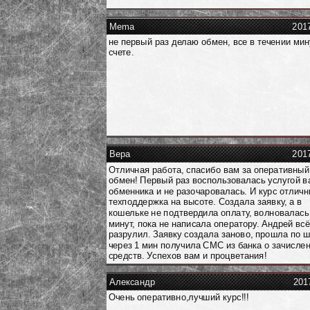
Mema
201
не первый раз делаю обмен, все в течении мин
счете.
Вера
201
Отличная работа, спасибо вам за оперативный
обмен! Первый раз воспользовалась услугой в
обменника и не разочаровалась. И курс отличн
техподдержка на высоте. Создала заявку, а в
кошельке не подтвердила оплату, волновалась
минут, пока не написала оператору. Андрей вс
разрулил. Заявку создала заново, прошла по 
через 1 мин получила СМС из банка о зачисле
средств. Успехов вам и процветания!
Александр
201
Очень оперативно,лучший курс!!!