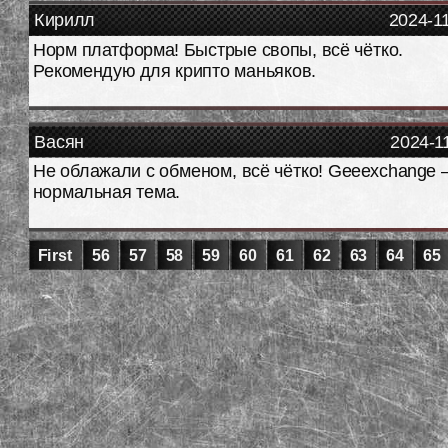
Кирилл
2024-1
Норм платформа! Быстрые свопы, всё чётко.
Рекомендую для крипто маньяков.
Васян
2024-1
Не облажали с обменом, всё чётко! Geeexchange
нормальная тема.
First
56
57
58
59
60
61
62
63
64
65