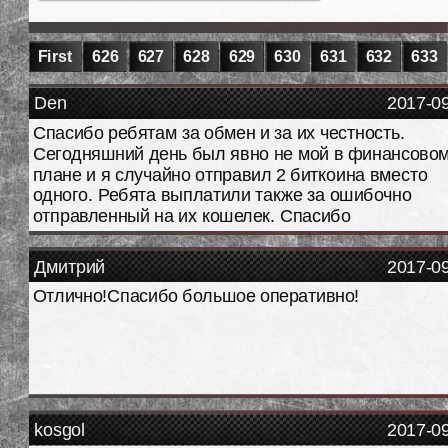
First
626
627
628
629
630
631
632
633
Den
2017-0
Спасибо ребятам за обмен и за их честность.
Сегодняшний день был явно не мой в финансово
плане и я случайно отправил 2 биткоина вместо
одного. Ребята выплатили также за ошибочно
отправленный на их кошелек. Спасибо
Дмитрий
2017-0
Отлично!Спасибо большое оперативно!
kosgol
2017-0