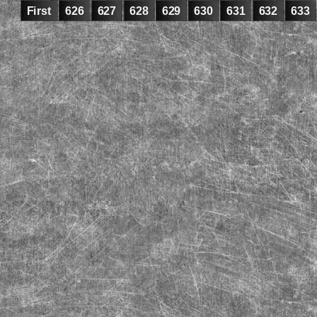
First
626
627
628
629
630
631
632
633