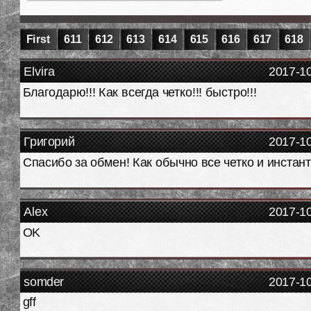
First
611
612
613
614
615
616
617
618
Elvira
2017-1
Благодарю!!! Как всегда четко!!! быстро!!!
Григорий
2017-1
Спасибо за обмен! Как обычно все четко и инстан
Alex
2017-1
OK
somder
2017-1
gff