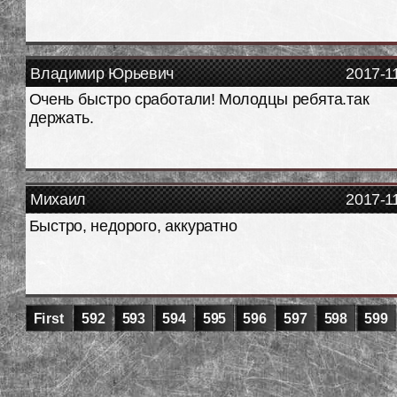
Владимир Юрьевич
2017-1
Очень быстро сработали! Молодцы ребята.так
держать.
Михаил
2017-1
Быстро, недорого, аккуратно
First
592
593
594
595
596
597
598
599