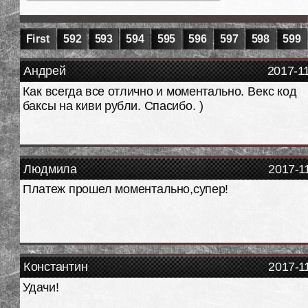
First
592
593
594
595
596
597
598
599
Андрей
2017-1
Как всегда все отлично и моментально. Векс код
баксы на киви рубли. Спасибо. )
Людмила
2017-1
Платеж прошел моментально,супер!
Константин
2017-1
Удачи!