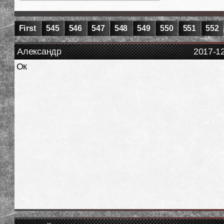
First
545
546
547
548
549
550
551
552
Александр
2017-1
Ок