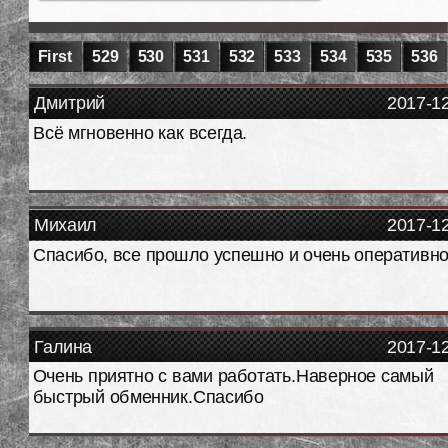
First
529
530
531
532
533
534
535
536
Дмитрий
2017-1
Всё мгновенно как всегда.
Михаил
2017-1
Спасибо, все прошло успешно и очень оперативн
Галина
2017-1
Очень приятно с вами работать.Наверное самый
быстрый обменник.Спасибо