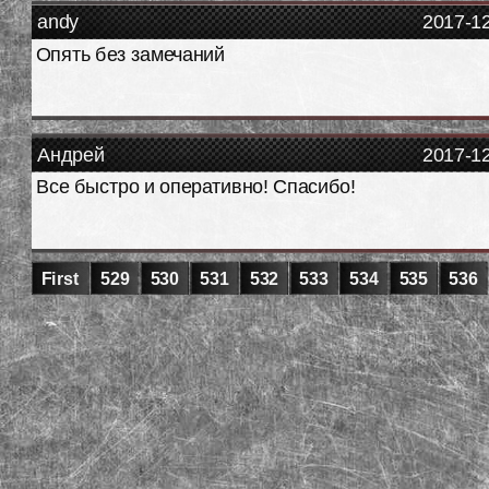
andy
2017-1
Опять без замечаний
Андрей
2017-1
Все быстро и оперативно! Спасибо!
First
529
530
531
532
533
534
535
536