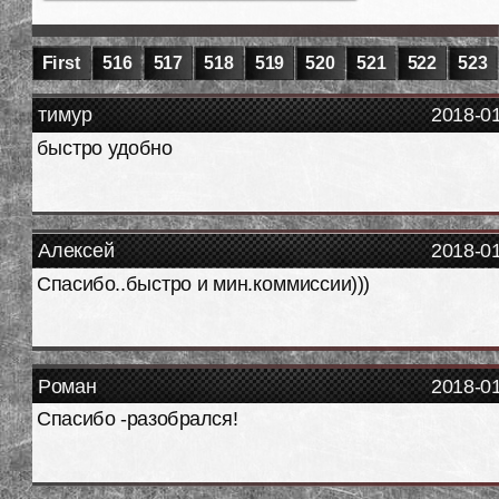
First
516
517
518
519
520
521
522
523
тимур
2018-0
быстро удобно
Алексей
2018-0
Спасибо..быстро и мин.коммиссии)))
Роман
2018-0
Спасибо -разобрался!