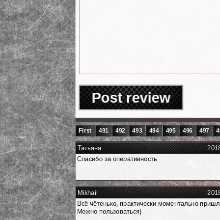
Post review
First
491
492
493
494
495
496
497
4
Татьяна
201
Спасибо за оперативность
Mikhail
201
Всё чётенько, практически моментально пришл
Можно пользоваться)