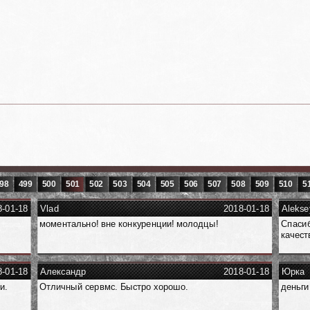
98
499
500
501
502
503
504
505
506
507
508
509
510
5
8-01-18
Vlad
2018-01-18
Alekse
моментально! вне конкуренции! молодцы!
Спасиб
качест
8-01-18
Александр
2018-01-18
Юрка
и.
Отличный сервмс. Быстро хорошо.
деньги