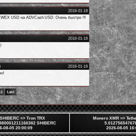
2018-01-18
 WEX USD на ADVCash USD. Очень быстро !!!
a
2018-01-18
!
й
2018-01-18
о!
11
Last
u SHIBERC => Tron TRX
Monero XMR => Teth
8980001211166382 SHIBERC
5.01275654767
6-08-05 20:00:09
2026-08-05 16: