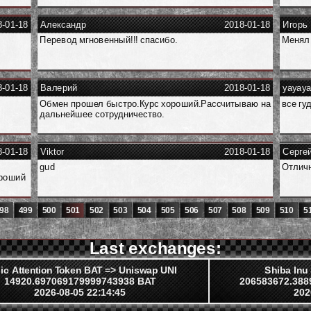
8-01-18
Александр
2018-01-18
Игорь
Перевод мгновенный!!! спасибо.
Менял
8-01-18
Валерий
2018-01-18
yayay
Обмен прошел быстро.Курс хороший.Рассчитываю на
все гуд
дальнейшее сотрудничество.
8-01-18
Viktor
2018-01-18
Серге
gud
Отличн
ороший
98
499
500
501
502
503
504
505
506
507
508
509
510
5
Last exchanges:
ic Attention Token BAT => Uniswap UNI
Shiba In
14920.697069179999743938 BAT
206583672.38
2026-08-05 22:14:45
202