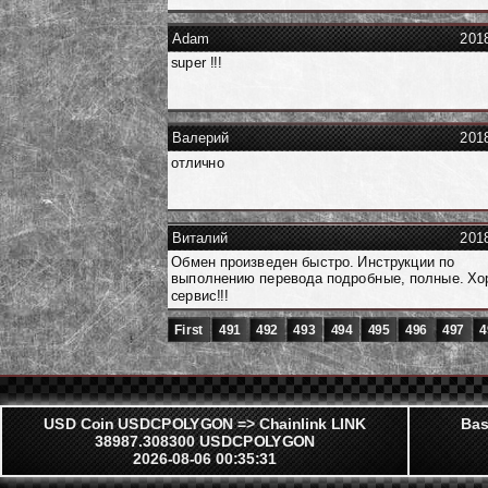
Adam
201
super !!!
Валерий
201
отлично
Виталий
201
Обмен произведен быстро. Инструкции по
выполнению перевода подробные, полные. Х
сервис!!!
First
491
492
493
494
495
496
497
4
USD Coin USDCPOLYGON => Chainlink LINK
Bas
38987.308300 USDCPOLYGON
2026-08-06 00:35:31