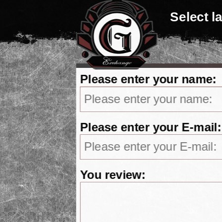
Select 
Please enter your name:
Please enter your E-mail:
You review: