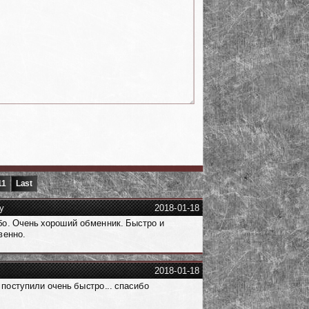
11
Last
y
2018-01-18
о. Очень хороший обменник. Быстро и
венно.
2018-01-18
 поступили очень быстро... спасибо