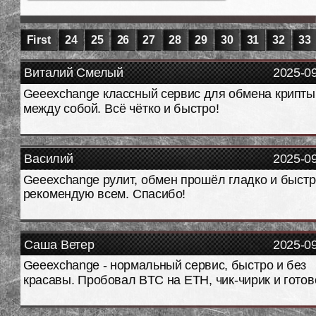
First
24
25
26
27
28
29
30
31
32
33
Виталий Смелый
2025-0
Geeexchange классный сервис для обмена крипты
между собой. Всё чётко и быстро!
Василий
2025-0
Geeexchange рулит, обмен прошёл гладко и быстр
рекомендую всем. Спасибо!
Саша Ветер
2025-0
Geeexchange - нормальный сервис, быстро и без
красавы. Пробовал BTC на ETH, чик-чирик и готов