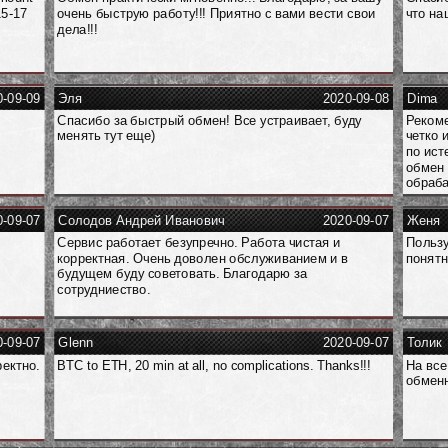
15-17
очень быструю работу!!! Приятно с вами вести свои
что на
дела!!!
0-09-09
Эля
2020-09-08
Dima
Спасибо за быстрый обмен! Все устраивает, буду
Рекоме
менять тут еще)
четко 
по ист
обмен 
обраба
0-09-07
Солодов Андрей Иванович
2020-09-07
Женя
Сервис работает безупречно. Работа чистая и
Пользу
корректная. Очень доволен обслуживанием и в
понятн
будущем буду советовать. Благодарю за
сотрудниество.
0-09-07
Glenn
2020-09-07
Толик
ректно.
BTC to ETH, 20 min at all, no complications. Thanks!!!
На все
обменн