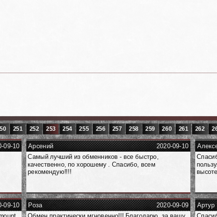
50
251
252
253
254
255
256
257
258
259
260
261
262
2
0-09-10
Арсений
2020-09-10
Алекс
Самый лучший из обменников - все быстро,
Спасиб
качественно, по хорошему . Спасибо, всем
пользу
рекомендую!!!!
высоте
0-09-10
Роза
2020-09-09
Артур
amount
Обмен практически мгновенно!!! Благодарю, за вашу
Спасиб