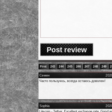
Post review
First
243
244
245
246
247
248
249
2
Семен
202
Часто пользуюсь, всегда остаюсь доволен!
Sophia
202
Litecoin - Tether. Excellent exchange rate. Good 