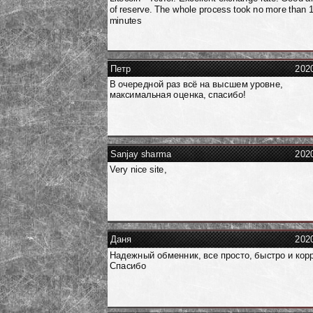
of reserve. The whole process took no more than 
minutes
Петр
202
В очередной раз всё на высшем уровне,
максимальная оценка, спасибо!
Sanjay sharma
202
Very nice site,
Даня
202
Надежный обменник, все просто, быстро и кор
Спасибо