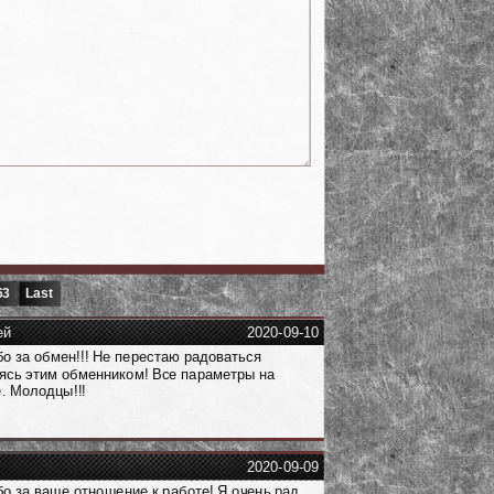
63
Last
ей
2020-09-10
о за обмен!!! Не перестаю радоваться
ясь этим обменником! Все параметры на
. Молодцы!!!
2020-09-09
о за ваше отношение к работе! Я очень рад,