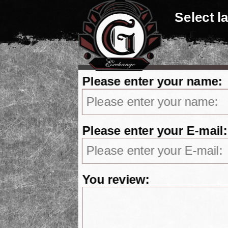
Select 
Please enter your name:
Please enter your E-mail:
You review: