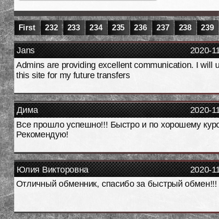
First
232
233
234
235
236
237
238
239
Jans
2020-1
Admins are providing excellent communication. I will 
this site for my future transfers
Дима
2020-1
Все прошло успешно!!! Быстро и по хорошему курс
Рекомендую!
Юлия Викторовна
2020-1
Отличный обменник, спасибо за быстрый обмен!!!