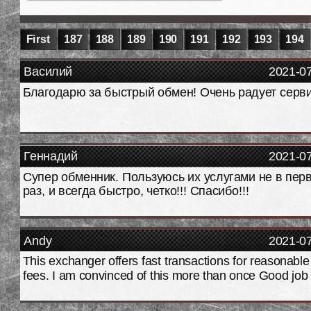
First
187
188
189
190
191
192
193
194
Василий
2021-0
Благодарю за быстрый обмен! Очень радует серви
Геннадий
2021-0
Супер обменник. Пользуюсь их услугами не в пер
раз, и всегда быстро, четко!!! Спасибо!!!
Andy
2021-0
This exchanger offers fast transactions for reasonable
fees. I am convinced of this more than once Good job