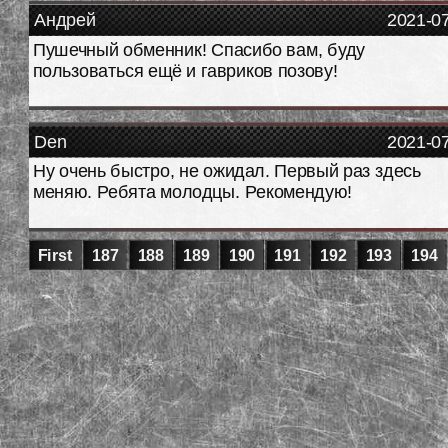
Андрей
2021-0
Пушечный обменник! Спасибо вам, буду
пользоваться ещё и гавриков позову!
Den
2021-0
Ну очень быстро, не ожидал. Первый раз здесь
меняю. Ребята молодцы. Рекомендую!
First
187
188
189
190
191
192
193
194