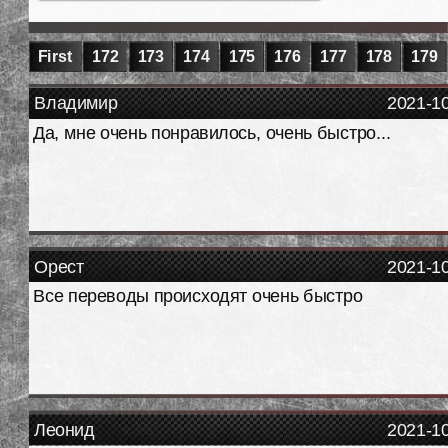
First
172
173
174
175
176
177
178
179
Владимир
2021-1
Да, мне очень понравилось, очень быстро...
Орест
2021-1
Все переводы происходят очень быстро
Леонид
2021-1