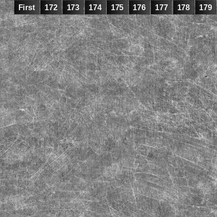
First
172
173
174
175
176
177
178
179