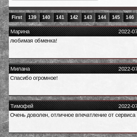
First
139
140
141
142
143
144
145
146
Марина
2022-0
любимая обменка!
Милана
2022-0
Спасибо огромное!
Тимофей
2022-0
Очень доволен, отличное впечатление от сервиса