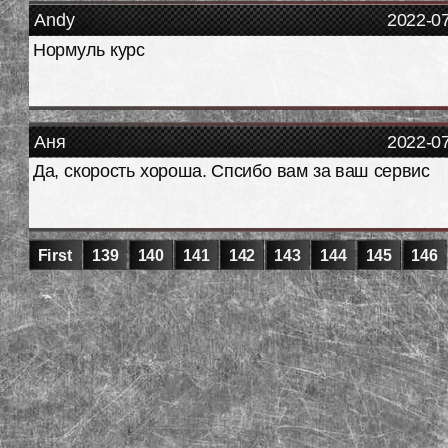
Andy
2022-0
Нормуль курс
Аня
2022-0
Да, скорость хороша. Спсибо вам за ваш сервис
First
139
140
141
142
143
144
145
146