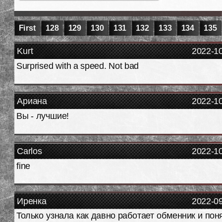
First
128
129
130
131
132
133
134
135
Kurt
2022-1
Surprised with a speed. Not bad
Ариана
2022-1
Вы - лучшие!
Carlos
2022-1
fine
Иренка
2022-0
Только узнала как давно работает обменник и пон