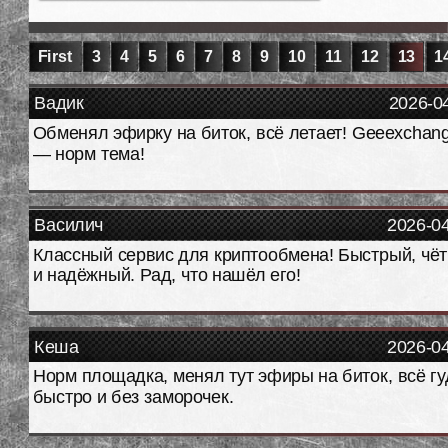
First
3
4
5
6
7
8
9
10
11
12
13
1
Вадик
2026-0
Обменял эфирку на биток, всё летает! Geeexchan
— норм тема!
Василич
2026-0
Классный сервис для криптообмена! Быстрый, чёт
и надёжный. Рад, что нашёл его!
Кеша
2026-0
Норм площадка, менял тут эфиры на биток, всё гу
быстро и без заморочек.