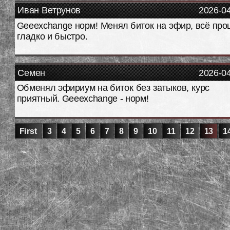
Иван Ветрунов
2026-0
Geeexchange норм! Менял биток на эфир, всё пр
гладко и быстро.
Семен
2026-0
Обменял эфириум на биток без затыков, курс
приятный. Geeexchange - норм!
First
3
4
5
6
7
8
9
10
11
12
13
1