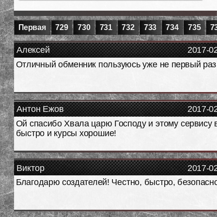
Первая
729
730
731
732
733
734
735
7
Алексей
2017-0
Отличный обменник пользуюсь уже не первый раз 
Антон Ежов
2017-0
Ой спасибо Хвала царю Господу и этому сервису 
быстро и курсы хорошие!
Виктор
2017-0
Благодарю создателей! Честно, быстро, безопасно!