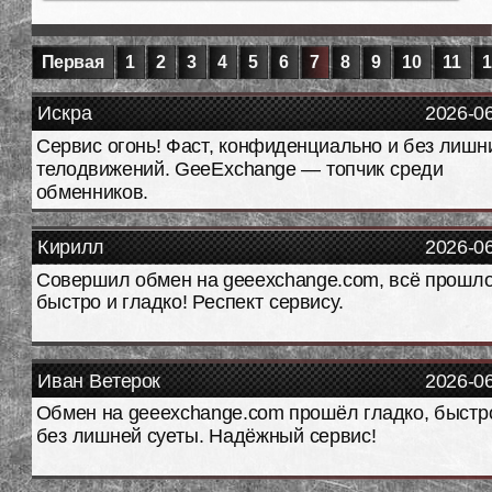
Первая
1
2
3
4
5
6
7
8
9
10
11
1
Искра
2026-0
Сервис огонь! Фаст, конфиденциально и без лишн
телодвижений. GeeExchange — топчик среди
обменников.
Кирилл
2026-0
Совершил обмен на geeexchange.com, всё прошл
быстро и гладко! Респект сервису.
Иван Ветерок
2026-0
Обмен на geeexchange.com прошёл гладко, быстр
без лишней суеты. Надёжный сервис!