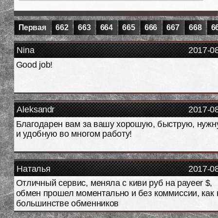
Первая
662
663
664
665
666
667
668
6
Nina
2017-0
Good job!
Aleksandr
2017-0
Благодарен вам за вашу хорошую, быструю, нуж
и удобную во многом работу!
Наталья
2017-0
Отличный сервис, меняла с киви руб на payeer $,
обмен прошел моментально и без коммиссии, как 
большинстве обменников