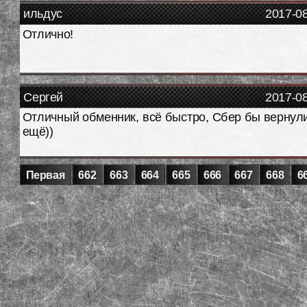
ильдус
2017-0
Отлично!
Сергей
2017-0
Отличный обменник, всё быстро, Сбер бы вернул
ещё))
Первая
662
663
664
665
666
667
668
6