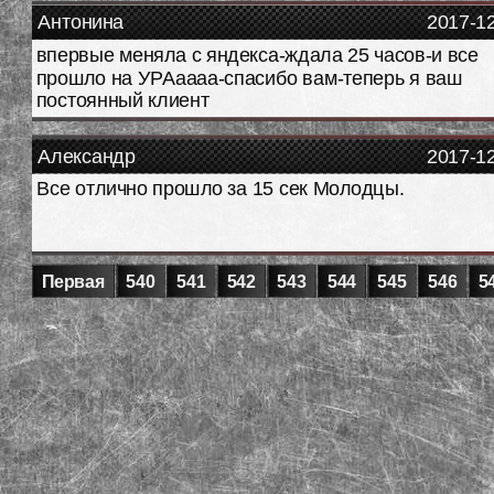
Антонина
2017-1
впервые меняла с яндекса-ждала 25 часов-и все
прошло на УРАаааа-спасибо вам-теперь я ваш
постоянный клиент
Александр
2017-1
Все отлично прошло за 15 сек Молодцы.
Первая
540
541
542
543
544
545
546
5