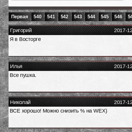
Первая
540
541
542
543
544
545
546
5
Григорий
2017-1
Я в Восторге
Илья
2017-1
Все пушка.
Николай
2017-1
ВСЕ хорошо! Можно снизить % на WEX)