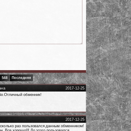
548
Последняя
ана
2017-12-25
бо.Отличный обменник!
2017-12-25
сколько раз пользовался данным обменником!
н. Все хорошо!!! До этого пользовался