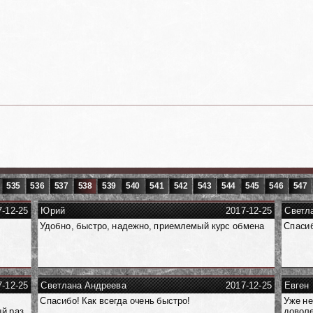
535
536
537
538
539
540
541
542
543
544
545
546
547
7-12-25
Юрий
2017-12-25
Светл
Удобно, быстро, надежно, приемлемый курс обмена
Спаси
7-12-25
Светлана Андреева
2017-12-25
Евген
Спасибо! Как всегда очень быстро!
Уже не
ый раз
доволе