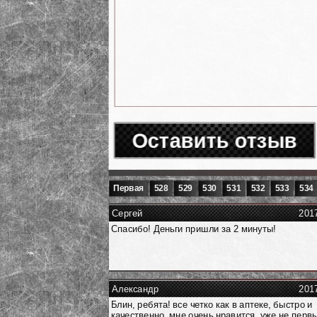
Оставить отзыв
Первая
528
529
530
531
532
533
534
Сергей
201
Спасибо! Деньги пришли за 2 минуты!
Александр
201
Блин, ребята! все четко как в аптеке, быстро и
качественно, мне очень нравится, уже не перв