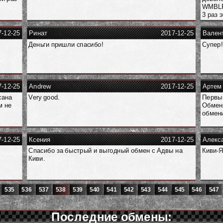
WMBLR.
3 раз 
7-12-25
Ринат
2017-12-25
Вален
Деньги пришли спасибо!
Супер!
7-12-25
Andrew
2017-12-25
Артем
сана
Very good.
Первый
м не
Обменя
я
обмени
7-12-25
Ксения
2017-12-25
Алекс
Спасибо за быстрый и выгодный обмен с Адвы на
Киви-Я
Киви.
535
536
537
538
539
540
541
542
543
544
545
546
547
Последние обмены: