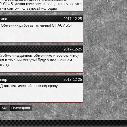
CLUB. дикая комиссия и расценки! ну их. уже
этим сайтом пользуюсь! молодцы
тина
2017-12-25
 Обменник работает отлично! СПАСИБО!
2017-12-25
 обмен на данном обменнике и все отлично)
л в течении минуты! Буду в дальнейшем
ть тут
андр
2017-12-25
Д автоматический перевод сразу
548
Последняя