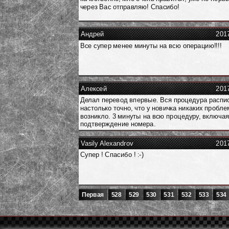
через Вас отправляю! Спасибо!
Андрей
201
Все супер менее минуты на всю операцию!!!!
Алексей
201
Делал перевод впервые. Вся процедура распи
настолько точно, что у новичка никаких пробле
возникло. 3 минуты на всю процедуру, включа
подтверждение номера.
Vasily Alexandrov
201
Супер ! Спасибо ! :-)
Первая
528
529
530
531
532
533
534