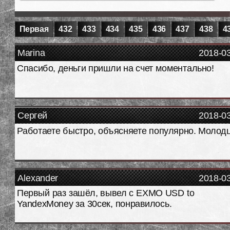
Первая
432
433
434
435
436
437
438
4
Marina
2018-0
Спасибо, деньги пришли на счет моментально!
Сергей
2018-0
Работаете быстро, объясняете популярно. Молод
Alexander
2018-0
Первый раз зашёл, вывел с EXMO USD to
YandexMoney за 30сек, понравилось.