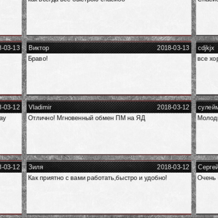
8-03-13
Виктор
2018-03-13
cdjkjx
Браво!
все хо
8-03-12
Vladimir
2018-03-12
сулей
ay
Отлично! Мгновенный обмен ПМ на ЯД
Молодц
8-03-12
Зиля
2018-03-12
Серге
Как приятно с вами работать,быстро и удобно!
Очень 