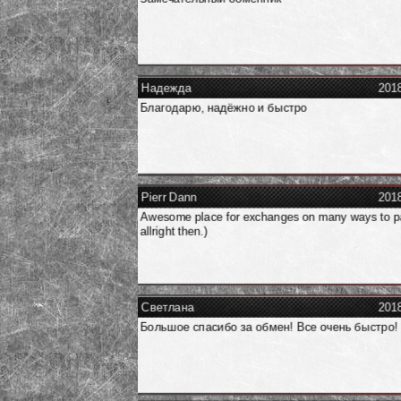
Надежда
201
Благодарю, надёжно и быстро
Pierr Dann
201
Awesome place for exchanges on many ways to p
allright then.)
Светлана
201
Большое спасибо за обмен! Все очень быстро!