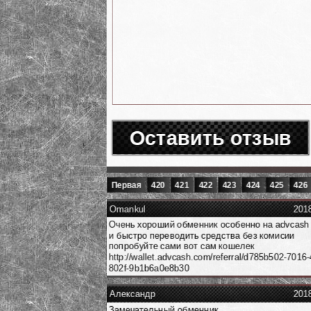
Оставить отзыв
Первая
420
421
422
423
424
425
426
Omankul
201
Очень хороший обменник особенно на advcash 
и быстро переводить средства без комисии
попробуйте сами вот сам кошелек
http://wallet.advcash.com/referral/d785b502-7016
802f-9b1b6a0e8b30
Александр
201
Замечательный обменник