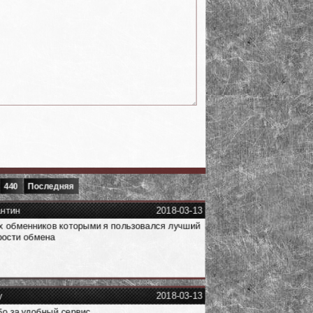
440
Последняя
антин
2018-03-13
х обменников которыми я пользовался лучший
рости обмена
y
2018-03-13
о за удобный сервис