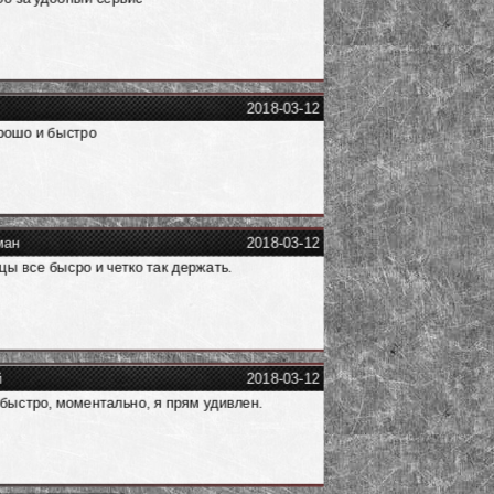
2018-03-12
рошо и быстро
ман
2018-03-12
ы все бысро и четко так держать.
й
2018-03-12
быстро, моментально, я прям удивлен.