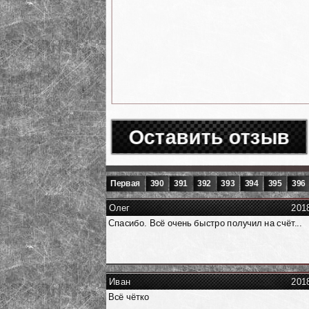
Оставить отзыв
Первая
390
391
392
393
394
395
396
Олег
201
Спасибо. Всё очень быстро получил на счёт...
Иван
201
Всё чётко