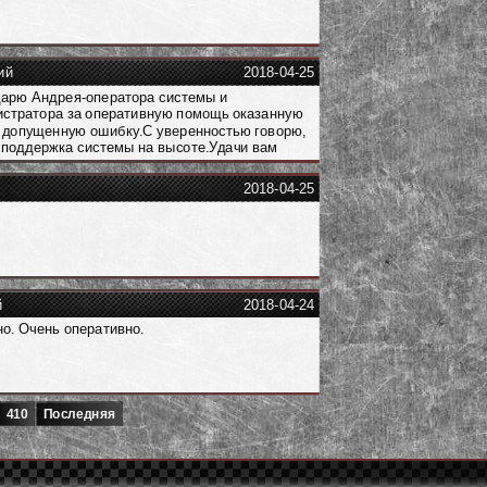
ий
2018-04-25
арю Андрея-оператора системы и
стратора за оперативную помощь оказанную
 допущенную ошибку.С уверенностью говорю,
хподдержка системы на высоте.Удачи вам
2018-04-25
й
2018-04-24
о. Очень оперативно.
410
Последняя