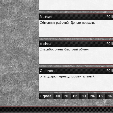
Михаил
201
Обменник рабочий. Деньги пришли.
businka
201
Спасибо, очень быстрый обмен!
Станислав
201
Благодарю,перевод моментальный.
Первая
390
391
392
393
394
395
396