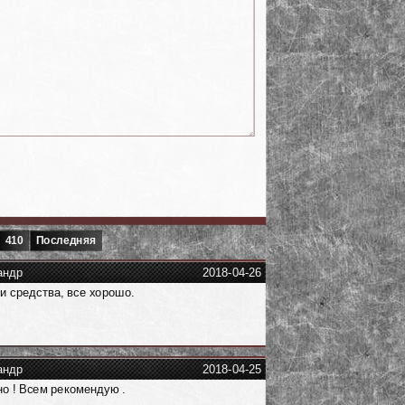
410
Последняя
андр
2018-04-26
 средства, все хорошо.
андр
2018-04-25
о ! Всем рекомендую .