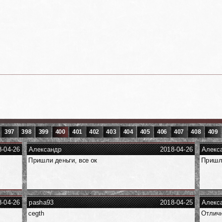
397
398
399
400
401
402
403
404
405
406
407
408
409
8-04-26
Александр
2018-04-26
Алекс
Пришли деньги, все ок
Пришли
8-04-26
pasha93
2018-04-25
Алекс
cegth
Отличн