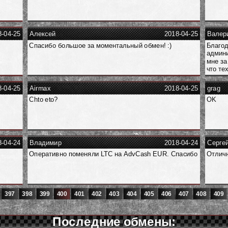
8-04-25
Алексей
2018-04-25
Валер
Спасибо большое за моментальный обмен! :)
Благод
админи
мне за
что те
8-04-25
Airmax
2018-04-25
grag
Chto eto?
OK
8-04-24
Владимир
2018-04-24
Серге
Оперативно поменяли LTC на AdvCash EUR. Спасибо
Отличн
397
398
399
400
401
402
403
404
405
406
407
408
409
Последние обмены: