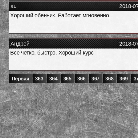
au
2018-0
Хороший обенник. Работает мгновенно.
Андрей
2018-0
Все четко, быстро. Хороший курс
Первая
363
364
365
366
367
368
369
3