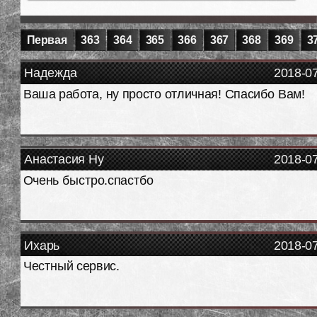
Первая
363
364
365
366
367
368
369
3
Надежда
2018-0
Ваша работа, ну просто отличная! Спасибо Вам!
Анастасия Ну
2018-0
Очень быстро.спастбо
Ихарь
2018-0
Честный сервис.